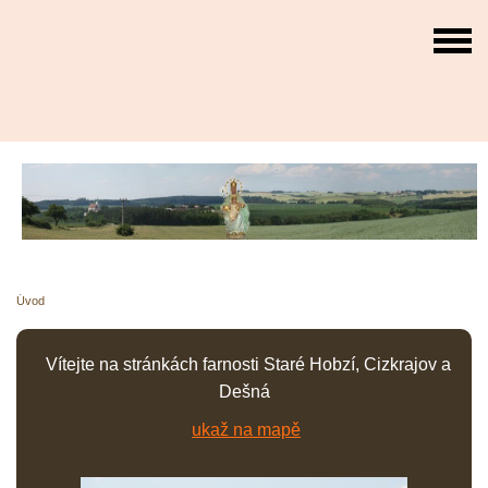
Úvod
Vítejte na stránkách farnosti Staré Hobzí, Cizkrajov a
Dešná
ukaž na mapě