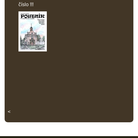
číslo !!!
<