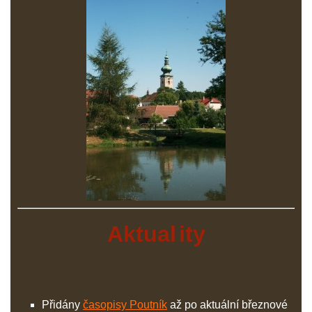
Aktual
ity
Přidány
časopisy Poutník
až po aktuální březnové